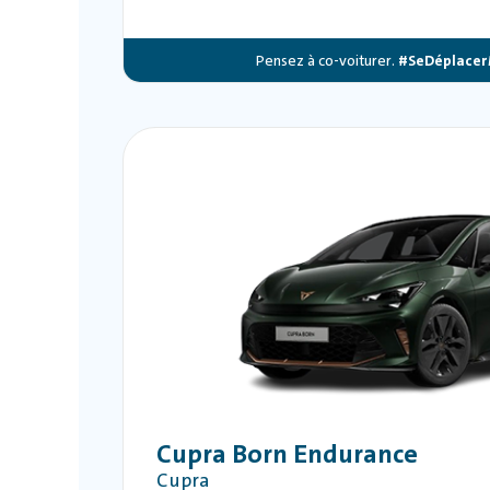
Pensez à co-voiturer.
#SeDéplacer
Cupra Born Endurance
Cupra