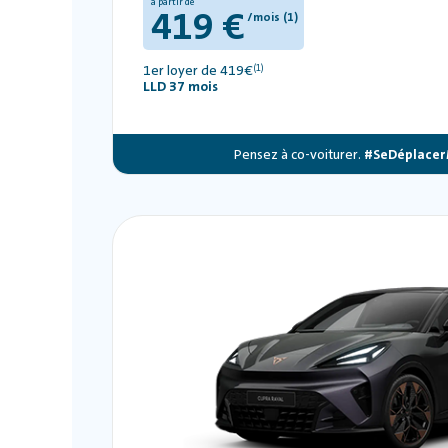
à partir de
419 €
/mois (1)
1er loyer de 419€
(1)
LLD 37 mois
Pensez à co-voiturer.
#SeDéplacer