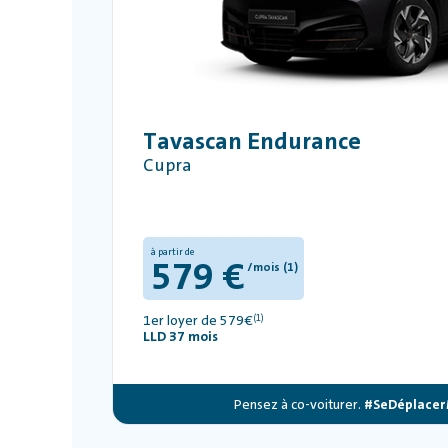
Tavascan Endurance
Cupra
à partir de
579 €
/mois (1)
1er loyer de 579€
(1)
LLD 37 mois
Pensez à co-voiturer.
#SeDéplacer