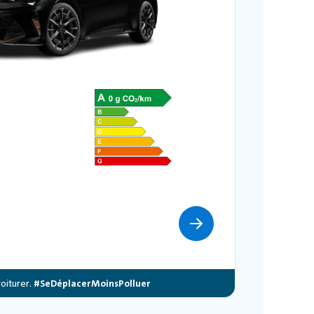
oiturer.
#SeDéplacerMoinsPolluer