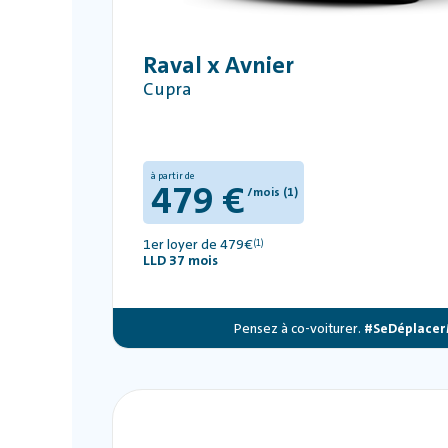
Raval x Avnier
Cupra
à partir de
479 €
/mois (1)
1er loyer de 479€
(1)
LLD 37 mois
Pensez à co-voiturer.
#SeDéplacer