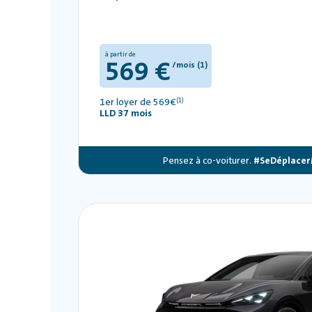
à partir de
569 €
/mois (1)
1er loyer de 569€
(1)
LLD 37 mois
Pensez à co-voiturer.
#SeDéplacer