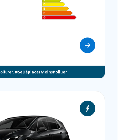
oiturer.
#SeDéplacerMoinsPolluer