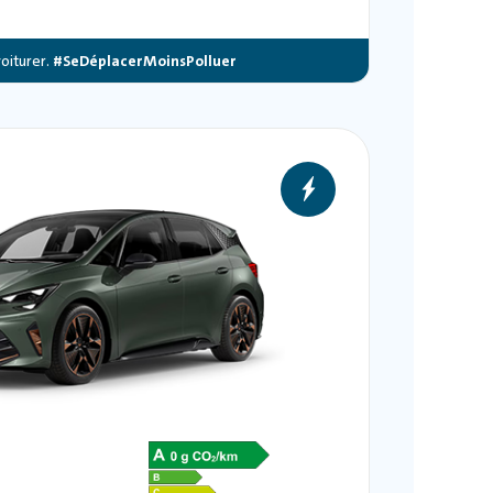
oiturer.
#SeDéplacerMoinsPolluer