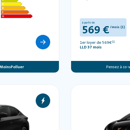
à partir de
569 €
/mois (1)
1er loyer de 569€
(1)
LLD 37 mois
MoinsPolluer
Pensez à co-v