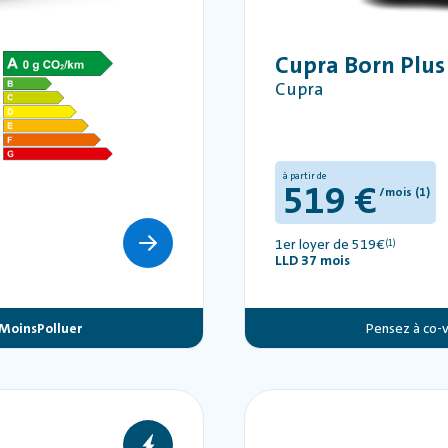
Cupra Born Plus
Cupra
à partir de
519 €
/mois (1)
1er loyer de 519€
(1)
LLD 37 mois
MoinsPolluer
Pensez à co-v