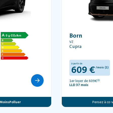
Born
VZ
Cupra
à partir de
609 €
/mois (1)
1er loyer de 609€
(1)
LLD 37 mois
MoinsPolluer
Pensez à co-v