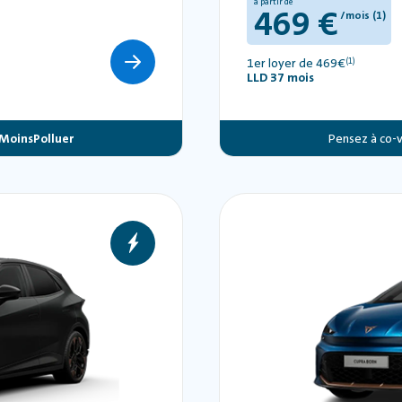
à partir de
469 €
/mois (1)
1er loyer de 469€
(1)
LLD 37 mois
MoinsPolluer
Pensez à co-v