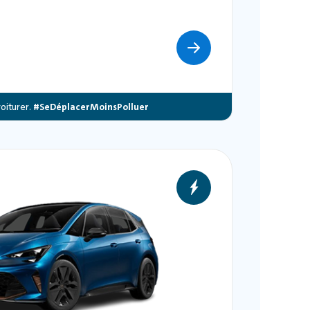
oiturer.
#SeDéplacerMoinsPolluer