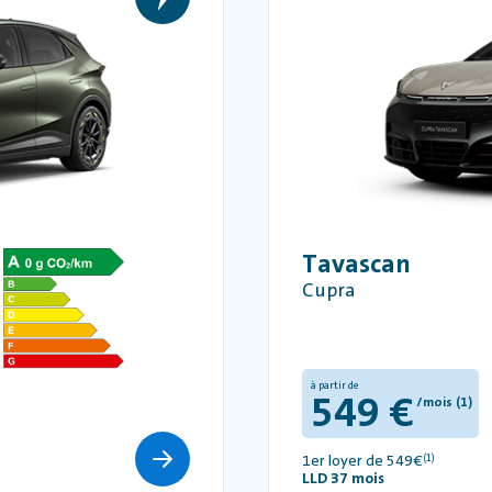
Tavascan
Cupra
à partir de
549 €
/mois (1)
1er loyer de 549€
(1)
LLD 37 mois