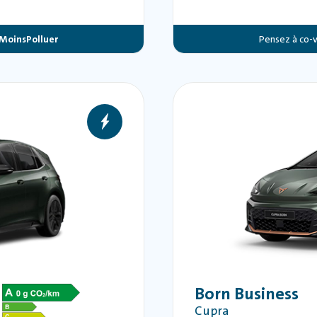
MoinsPolluer
Pensez à co-v
Born Business
Cupra