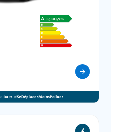
oiturer.
#SeDéplacerMoinsPolluer