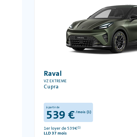
Raval
VZ EXTREME
Cupra
à partir de
539 €
/mois (1)
1er loyer de 539€
(1)
LLD 37 mois